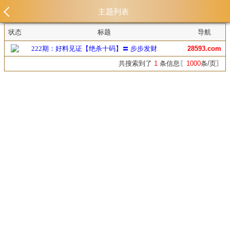
主题列表
状态
标题
导航
222期：好料见证【绝杀十码】〓 步步发财
28593.com
共搜索到了
1
条信息〖
1000
条/页〗