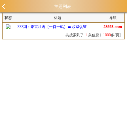
主题列表
状态
标题
导航
222期：豪言壮语【一肖一码】〓 权威认证
28593.com
共搜索到了
1
条信息〖
1000
条/页〗