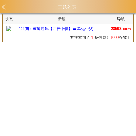
主题列表
状态
标题
导航
221期：霸道透码【四行中特】〓 幸运中奖
28593.com
共搜索到了
1
条信息〖
1000
条/页〗