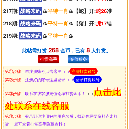
217期:
战略来码
🍙
平特一肖
🍙【蛇】开:
蛇26
准
218期:
战略来码
🍙
平特一肖
🍙【猪】开:
虎17
错
219期:
战略来码
🍙
平特一肖
🍙
268
8
此帖需打赏
金币，已有
人打赏。
打赏高手
充值服务
第①步骤：
未注册账号点击这里→→
注册打赏账号
第②步骤：
注册好的账号这里登录→→
登录打赏账号
点击此
第③步骤：
联系在线客服充值论坛打赏金币！
→→
处联系在线客服
第④步骤：
登录到你注册好的用户名后，找到你需要资料点击打
赏， 就可查看打赏高手隐藏资料！