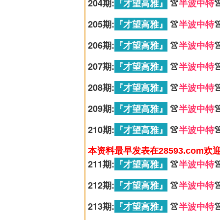
204期:
『才望高雅』
👚
半波中特

205期:
『才望高雅』
👚
半波中特

206期:
『才望高雅』
👚
半波中特

207期:
『才望高雅』
👚
半波中特

208期:
『才望高雅』
👚
半波中特
209期:
『才望高雅』
👚
半波中特

210期:
『才望高雅』
👚
半波中特

本资料最早发表在28593.com欢
211期:
『才望高雅』
👚
半波中特

212期:
『才望高雅』
👚
半波中特
213期:
『才望高雅』
👚
半波中特
