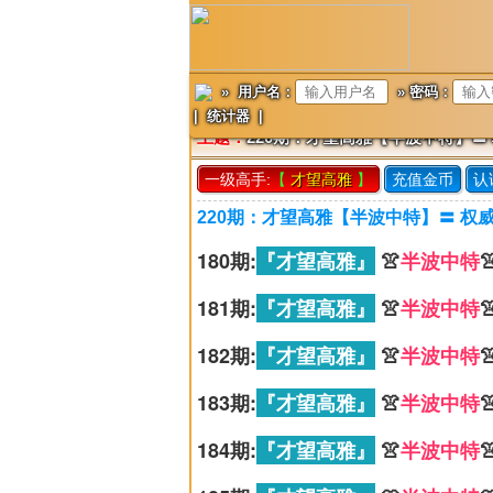
» 用户名：
» 密码：
|
统计器
|
主题：
220期：才望高雅【半波中特】〓
一级高手:
【
才望高雅
】
充值金币
认
220期：才望高雅【半波中特】〓 权
180期:
『才望高雅』
👚
半波中特

181期:
『才望高雅』
👚
半波中特
182期:
『才望高雅』
👚
半波中特

183期:
『才望高雅』
👚
半波中特

184期:
『才望高雅』
👚
半波中特
