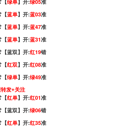
【
绿单
】开:
绿05
准
【
蓝单
】开:
蓝03
准
【
蓝单
】开:
蓝47
准
【
蓝单
】开:
蓝31
准
👚【蓝双】开:
红19
错
【
红双
】开:
红08
准
【
绿单
】开:
绿49
准
迎转发+关注
【
红单
】开:
红01
准
👚【蓝双】开:
绿06
错
【
红单
】开:
红35
准