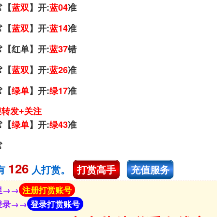
【
蓝双
】开:
蓝04
准
【
蓝双
】开:
蓝14
准
👚【红单】开:
蓝37
错
【
蓝双
】开:
蓝26
准
【
绿单
】开:
绿17
准
迎转发+关注
【
绿单
】开:
绿43
准

126
有
人打赏。
打赏高手
充值服务
里→→
注册打赏账号
登录→→
登录打赏账号