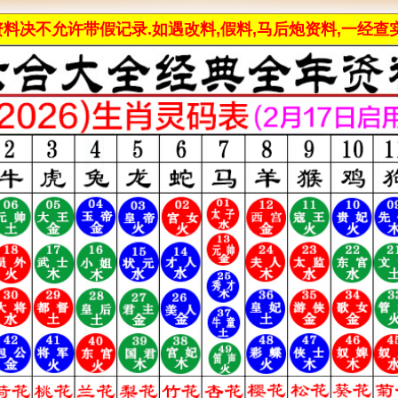
料决不允许带假记录.如遇改料,假料,马后炮资料,一经查实,