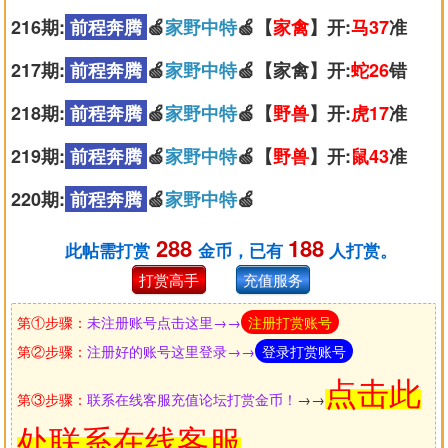
216期:
前程奔腾
🍏
家野中特
🍏【
家禽
】开:
马37
准
217期:
前程奔腾
🍏
家野中特
🍏【家禽】开:
蛇26
错
218期:
前程奔腾
🍏
家野中特
🍏【
野兽
】开:
虎17
准
219期:
前程奔腾
🍏
家野中特
🍏【
野兽
】开:
鼠43
准
220期:
前程奔腾
🍏
家野中特
🍏
288
188
此帖需打赏
金币，已有
人打赏。
打赏高手
充值服务
第①步骤：
未注册账号点击这里→→
注册打赏账号
第②步骤：
注册好的账号这里登录→→
登录打赏账号
点击此
第③步骤：
联系在线客服充值论坛打赏金币！
→→
处联系在线客服