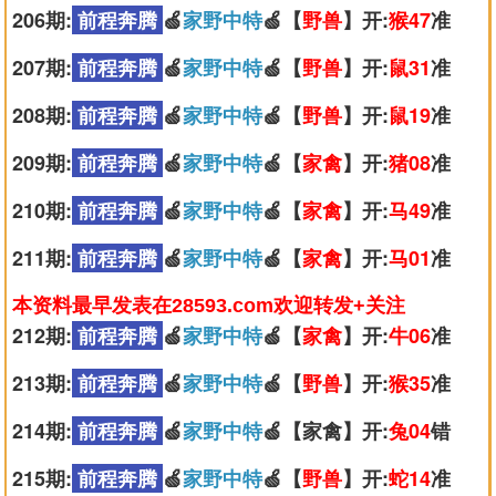
206期:
前程奔腾
🍏
家野中特
🍏【
野兽
】开:
猴47
准
207期:
前程奔腾
🍏
家野中特
🍏【
野兽
】开:
鼠31
准
208期:
前程奔腾
🍏
家野中特
🍏【
野兽
】开:
鼠19
准
209期:
前程奔腾
🍏
家野中特
🍏【
家禽
】开:
猪08
准
210期:
前程奔腾
🍏
家野中特
🍏【
家禽
】开:
马49
准
211期:
前程奔腾
🍏
家野中特
🍏【
家禽
】开:
马01
准
本资料最早发表在28593.com欢迎转发+关注
212期:
前程奔腾
🍏
家野中特
🍏【
家禽
】开:
牛06
准
213期:
前程奔腾
🍏
家野中特
🍏【
野兽
】开:
猴35
准
214期:
前程奔腾
🍏
家野中特
🍏【家禽】开:
兔04
错
215期:
前程奔腾
🍏
家野中特
🍏【
野兽
】开:
蛇14
准