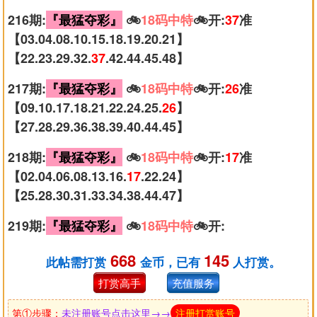
216期:
『最猛夺彩』
🚲
18码中特
🚲开:
37
准
【03.04.08.10.15.18.19.20.21】
【22.23.29.32.
37
.42.44.45.48】
217期:
『最猛夺彩』
🚲
18码中特
🚲开:
26
准
【09.10.17.18.21.22.24.25.
26
】
【27.28.29.36.38.39.40.44.45】
218期:
『最猛夺彩』
🚲
18码中特
🚲开:
17
准
【02.04.06.08.13.16.
17
.22.24】
【25.28.30.31.33.34.38.44.47】
219期:
『最猛夺彩』
🚲
18码中特
🚲开:
668
145
此帖需打赏
金币，已有
人打赏。
打赏高手
充值服务
第①步骤：
未注册账号点击这里→→
注册打赏账号