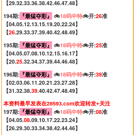
【29.32.33.36.38.42.46.47.48】
194期:
『最猛夺彩』
🚲
18码中特
🚲开:
26
准
【04.05.12.13.15.19.20.22.24】
【
26
.29.33.37.39.40.42.48.49】
195期:
『最猛夺彩』
🚲
18码中特
🚲开:
25
准
【04.05.07.08.10.12.15.16.17】
【20.
25
.32.34.37.39.44.46.48】
196期:
『最猛夺彩』
🚲
18码中特
🚲开:
39
准
【02.03.06.11.20.21.23.27.28】
【31.32.38.
39
.40.42.47.48.49】
本资料最早发表在28593.com欢迎转发+关注
197期:
『最猛夺彩』
🚲
18码中特
🚲开:
08
准
【04.05.
08
.09.10.17.22.23.24】
【26.29.30.33.34.38.42.44.46】