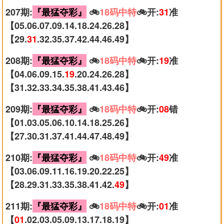
207期:
『最猛夺彩』
🚲
18码中特
🚲开:
31
准
【05.06.07.09.14.18.24.26.28】
【29.
31
.32.35.37.42.44.46.49】
208期:
『最猛夺彩』
🚲
18码中特
🚲开:
19
准
【04.06.09.15.
19
.20.24.26.28】
【31.32.33.34.35.38.41.43.46】
209期:
『最猛夺彩』
🚲
18码中特
🚲开:
08
错
【01.03.05.06.10.14.18.25.26】
【27.30.31.37.41.44.47.48.49】
210期:
『最猛夺彩』
🚲
18码中特
🚲开:
49
准
【03.06.09.11.16.19.20.22.25】
【28.29.31.33.35.38.41.42.
49
】
211期:
『最猛夺彩』
🚲
18码中特
🚲开:
01
准
【
01
.02.03.05.09.13.17.18.19】