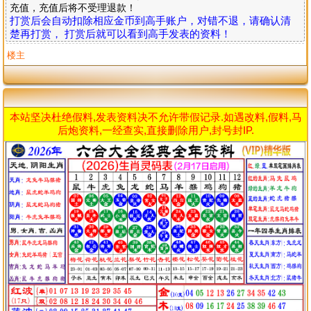
充值，充值后将不受理退款！
打赏后会自动扣除相应金币到高手账户，对错不退，请确认清
楚再打赏， 打赏后就可以看到高手发表的资料！
楼主
本站坚决杜绝假料,发表资料决不允许带假记录.如遇改料,假料,马
后炮资料,一经查实,直接删除用户,封号封IP.