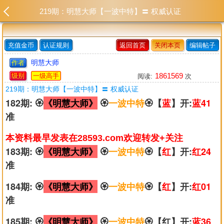
219期：明慧大师【一波中特】〓 权威认证
充值金币
认证规则
返回首页
关闭本页
编辑帖子
明慧大师
作者
1861569
级别
一级高手
阅读:
次
219期：明慧大师【一波中特】〓 权威认证
182期: 🏵️
《明慧大师》
🏵️
一波中特
🏵️【
蓝
】开:
蓝41
准
本资料最早发表在28593.com欢迎转发+关注
183期: 🏵️
《明慧大师》
🏵️
一波中特
🏵️【
红
】开:
红24
准
184期: 🏵️
《明慧大师》
🏵️
一波中特
🏵️【
红
】开:
红01
准
185期: 🏵️
《明慧大师》
🏵️
一波中特
🏵️【红】开:
蓝36