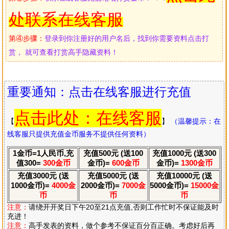
处联系在线客服
第④步骤：
登录到你注册好的用户名后，找到你需要资料点击打
赏， 就可查看打赏高手隐藏资料！
重要通知：点击在线客服进行充值
点击此处
：在线客服
【
】
（温馨提示：在
线客服只提供充值金币服务不提供任何资料）
1金币=1人民币,充
充值500元 (送100
充值1000元 (送300
值300=
300金币
金币)=
600金币
金币)=
1300金币
充值3000元 (送
充值5000元 (送
充值10000元 (送
1000金币)=
4000金
2000金币)=
7000金
5000金币)=
15000金
币
币
币
注意：
请绕开开奖日下午20至21点充值,否则工作忙时不保证能及时
充进！
注意：
高手发表的资料，做个参考不保证百分百正确。考虑好后再