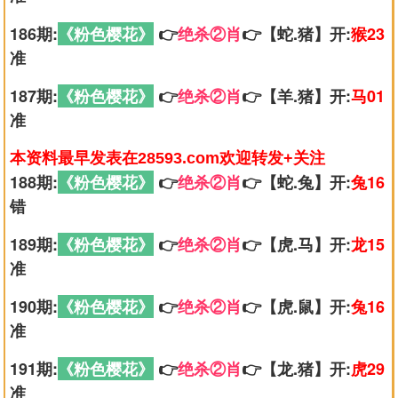
186期:
《粉色樱花》
👉
绝杀②肖
👉【蛇.猪】开:
猴23
准
187期:
《粉色樱花》
👉
绝杀②肖
👉【羊.猪】开:
马01
准
本资料最早发表在28593.com欢迎转发+关注
188期:
《粉色樱花》
👉
绝杀②肖
👉【蛇.兔】开:
兔16
错
189期:
《粉色樱花》
👉
绝杀②肖
👉【虎.马】开:
龙15
准
190期:
《粉色樱花》
👉
绝杀②肖
👉【虎.鼠】开:
兔16
准
191期:
《粉色樱花》
👉
绝杀②肖
👉【龙.猪】开:
虎29
准