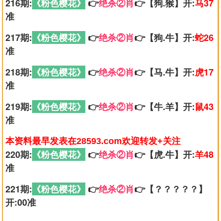
216期:
《粉色樱花》
👉
绝杀②肖
👉【狗.猴】开:
马37
准
217期:
《粉色樱花》
👉
绝杀②肖
👉【狗.牛】开:
蛇26
准
218期:
《粉色樱花》
👉
绝杀②肖
👉【马.牛】开:
虎17
准
219期:
《粉色樱花》
👉
绝杀②肖
👉【牛.羊】开:
鼠43
准
本资料最早发表在28593.com欢迎转发+关注
220期:
《粉色樱花》
👉
绝杀②肖
👉【虎.牛】开:
羊48
准
221期:
《粉色樱花》
👉
绝杀②肖
👉【？？？？？】
开:00准