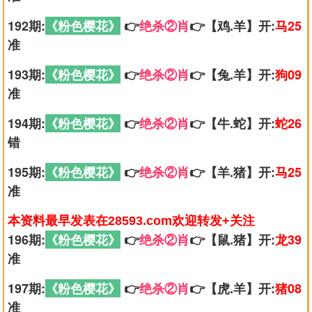
192期:
《粉色樱花》
👉
绝杀②肖
👉【鸡.羊】开:
马25
准
193期:
《粉色樱花》
👉
绝杀②肖
👉【兔.羊】开:
狗09
准
194期:
《粉色樱花》
👉
绝杀②肖
👉【牛.蛇】开:
蛇26
错
195期:
《粉色樱花》
👉
绝杀②肖
👉【羊.猪】开:
马25
准
本资料最早发表在28593.com欢迎转发+关注
196期:
《粉色樱花》
👉
绝杀②肖
👉【鼠.猪】开:
龙39
准
197期:
《粉色樱花》
👉
绝杀②肖
👉【虎.羊】开:
猪08
准