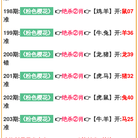
198期:
《粉色樱花》
👉
绝杀②肖
👉【鸡.羊】开:
鼠07
准
199期:
《粉色樱花》
👉
绝杀②肖
👉【牛.兔】开:
羊36
准
200期:
《粉色樱花》
👉
绝杀②肖
👉【龙.猪】开:
龙39
错
201期:
《粉色樱花》
👉
绝杀②肖
👉【虎.马】开:
猪32
准
202期:
《粉色樱花》
👉
绝杀②肖
👉【虎.鼠】开:
兔40
准
203期:
《粉色樱花》
👉
绝杀②肖
👉【牛.羊】开:
马25
准