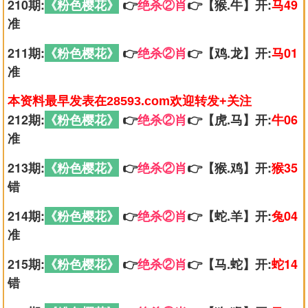
210期:
《粉色樱花》
👉
绝杀②肖
👉【猴.牛】开:
马49
准
211期:
《粉色樱花》
👉
绝杀②肖
👉【鸡.龙】开:
马01
准
本资料最早发表在28593.com欢迎转发+关注
212期:
《粉色樱花》
👉
绝杀②肖
👉【虎.马】开:
牛06
准
213期:
《粉色樱花》
👉
绝杀②肖
👉【猴.鸡】开:
猴35
错
214期:
《粉色樱花》
👉
绝杀②肖
👉【蛇.羊】开:
兔04
准
215期:
《粉色樱花》
👉
绝杀②肖
👉【马.蛇】开:
蛇14
错