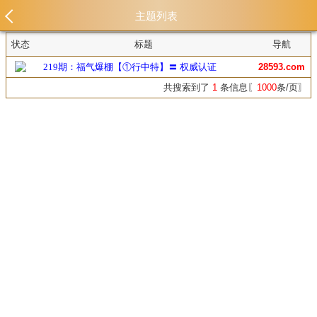
主题列表
状态
标题
导航
219期：福气爆棚【①行中特】〓 权威认证
28593.com
共搜索到了
1
条信息〖
1000
条/页〗