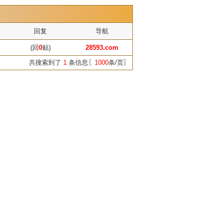
回复
导航
(回
0
贴)
28593.com
共搜索到了
1
条信息〖
1000
条/页〗