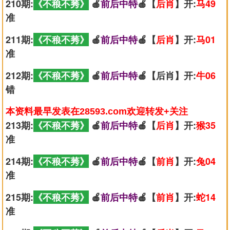
210期:
《不稂不莠》
🍎
前后中特
🍎【
后肖
】开:
马49
准
211期:
《不稂不莠》
🍎
前后中特
🍎【
后肖
】开:
马01
准
212期:
《不稂不莠》
🍎
前后中特
🍎【后肖】开:
牛06
错
本资料最早发表在28593.com欢迎转发+关注
213期:
《不稂不莠》
🍎
前后中特
🍎【
后肖
】开:
猴35
准
214期:
《不稂不莠》
🍎
前后中特
🍎【
前肖
】开:
兔04
准
215期:
《不稂不莠》
🍎
前后中特
🍎【
前肖
】开:
蛇14
准