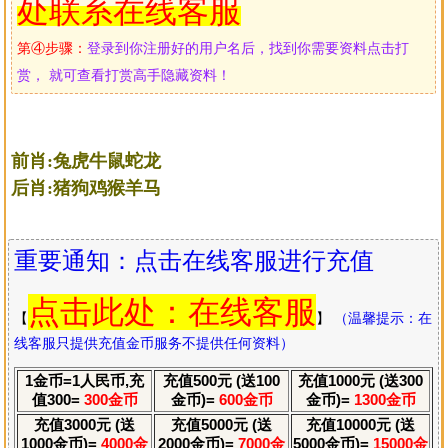
处联系在线客服
第④步骤：
登录到你注册好的用户名后，找到你需要资料点击打
赏， 就可查看打赏高手隐藏资料！
前肖:兔虎牛鼠蛇龙
后肖:猪狗鸡猴羊马
重要通知：点击在线客服进行充值
点击此处
：在线客服
【
】
（温馨提示：在
线客服只提供充值金币服务不提供任何资料）
1金币=1人民币,充
充值500元 (送100
充值1000元 (送300
值300=
300金币
金币)=
600金币
金币)=
1300金币
充值3000元 (送
充值5000元 (送
充值10000元 (送
1000金币)=
4000金
2000金币)=
7000金
5000金币)=
15000金